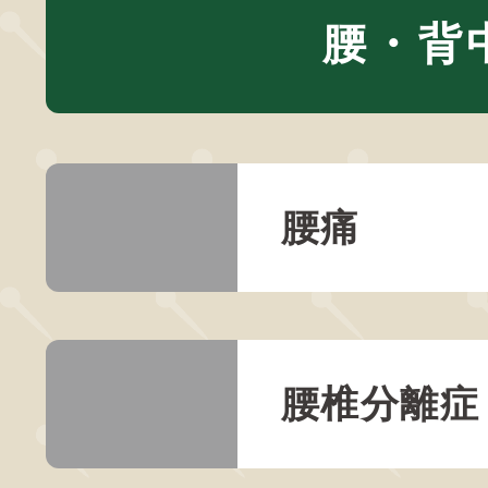
腰・背
腰痛
腰椎分離症