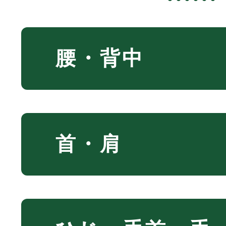
腰・背中
首・肩