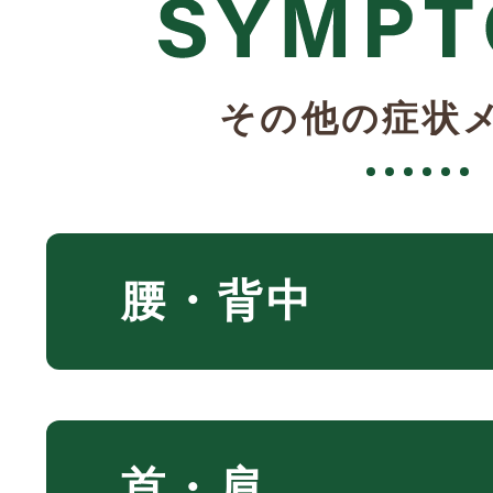
「痛みが軽くなった、
「ズーンと響く」
た」
その他の症状
・どんな動きで痛いの
「痛いけど気持ちいい
「痛かった動きが楽」
・何をすると辛いのか
「それ、そこが痛い場
・いつから症状がある
など変化が実感できた
腰・背中
と感じる感覚がありま
【筋肉が原因だった】
などを整理しておいて
す。
と、
これは痛み原因が刺激
首・肩