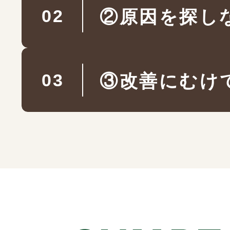
まずは現在の症状につ
②原因を探し
確認していきます。
お伺いした情報をもと
③改善にむけ
原因を見つけるための
原因を探りながら治療
ご質問をさせていただ
施術後は、
お聞かせください。
悪くなっている筋肉は
症状の変化を確認して
鍼や手技の刺激によっ
来院前に