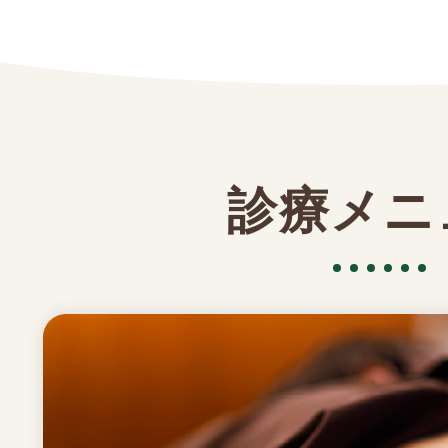
閉じる
感じた事は患者様でな
いので
診療メニ
ぜひ感じた事を教えて
閉じる