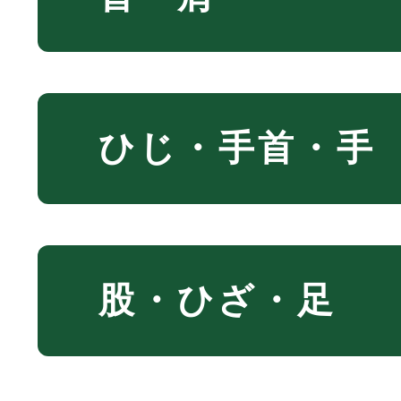
スムーズにできます。
です。
あとは治していくだけ
治療を改善するまで継
閉じる
施術中は、
ださい。
ひじ・手首・手
「ここはどうですか？
「いつもの痛みに近い
まずは1～2週に１度、
て
股・ひざ・足
など確認しながら進め
いただく事をおすすめ
原因を確認しながら治