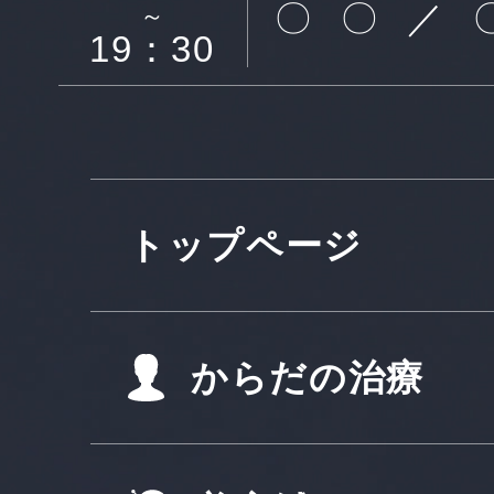
〇
〇
／
～
19：30
トップページ
からだの治療